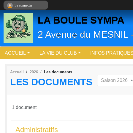
Panneau de gestion des cookies
Se connecter
LA BOULE SYMPA
2 Avenue du MESNIL
ACCUEIL
LA VIE DU CLUB
INFOS PRATIQUE
Accueil
2026
Les documents
LES DOCUMENTS
1 document
Administratifs