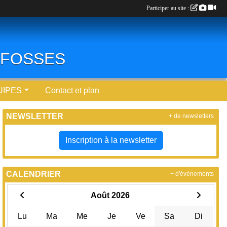
Participer au site :
0 FOSSES
UIPES
Contact et plan
NEWSLETTER
+ de newsletters
Inscription à la newsletter
CALENDRIER
+ d'évènements
Août 2026
Lu
Ma
Me
Je
Ve
Sa
Di