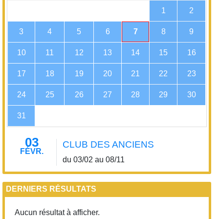
1
2
3
4
5
6
7
8
9
10
11
12
13
14
15
16
17
18
19
20
21
22
23
24
25
26
27
28
29
30
31
03
CLUB DES ANCIENS
FÉVR.
du 03/02 au 08/11
DERNIERS RÉSULTATS
Aucun résultat à afficher.